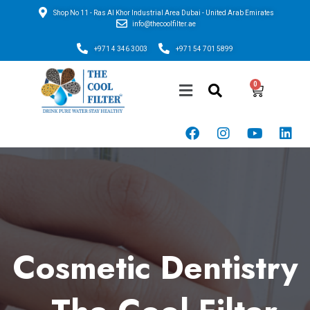
Shop No 11 - Ras Al Khor Industrial Area Dubai - United Arab Emirates
info@thecoolfilter.ae
+971 4 346 3003
+971 54 701 5899
Cosmetic Dentistry