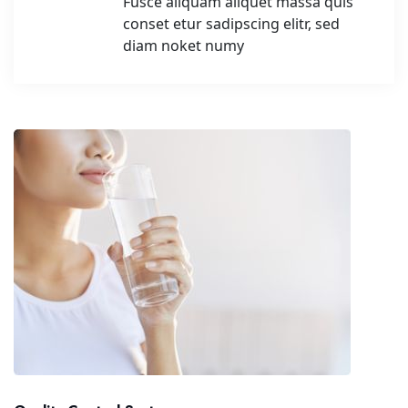
Fusce aliquam aliquet massa quis
conset etur sadipscing elitr, sed
diam noket numy